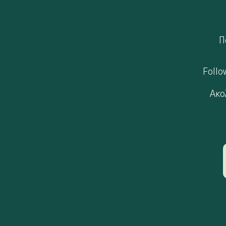
П
Follo
Ακο