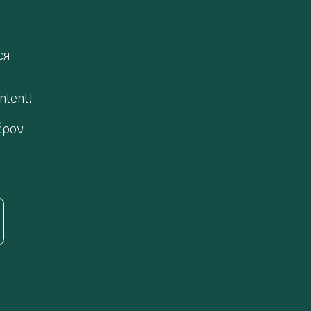
ся
ntent!
έρον