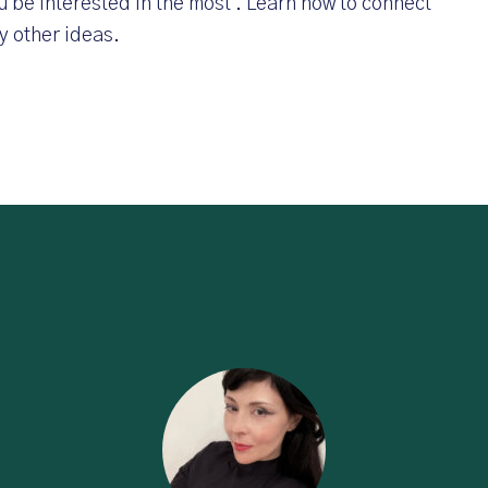
 be interested in the most . Learn how to connect
y other ideas.