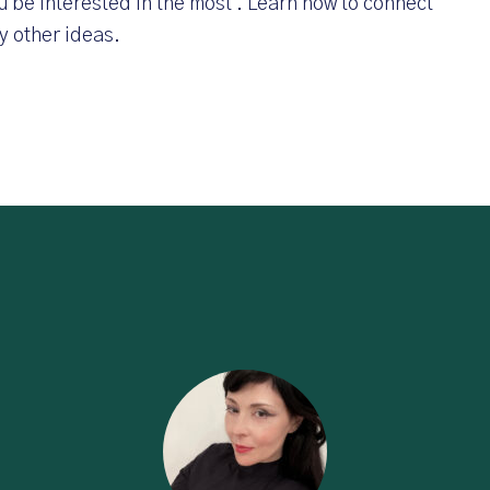
 be interested in the most . Learn how to connect
y other ideas.