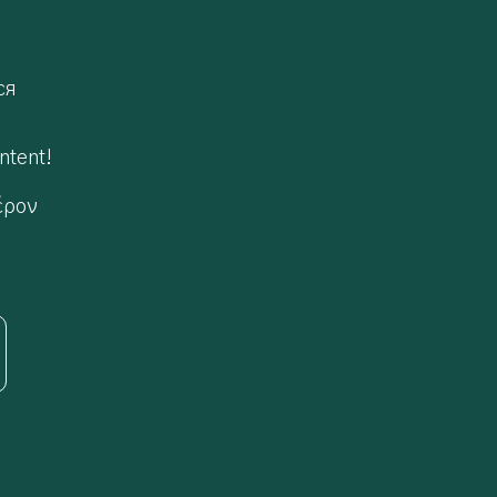
ся
ntent!
έρον