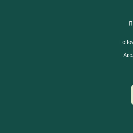
П
Follo
Ακο